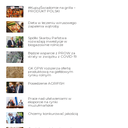
#KupujŚwiadomie na grilla –
PRODUKT POLSKI
Dieta w leczeniu wirusowego
zapalenia wątroby
Spółki Skarbu Państwa
rozważają inwestycje w
biogazownie rolnicze
Będzie wsparcie z PROW za
straty w związku z COVID-19
GK GPW rozszerza ofertę
produktową na giełdowym
rynku rolnym
Posiedzenie AGRIFISH
Prace nad ułatwieniami w
eksporcie na rynki
muzułmańskie
Chcemy konkurować jakością