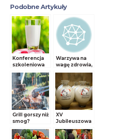
Podobne Artykuły
Konferencja
Warzywa na
szkoleniowa
wagę zdrowia,
IŻŻ – 31 maja
zwłaszcza dla
palaczy!
Grill gorszy niż
XV
smog?
Jubileuszowa
Konferencja
Programowa