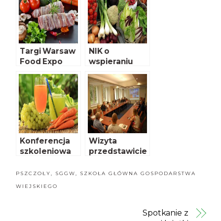
Stowarzyszeni
a
Eksporterów
Polskich
Targi Warsaw
NIK o
Food Expo
wspieraniu
2017
rozwoju
rolnictwa
ekologiczneg
o
Konferencja
Wizyta
szkoleniowa
przedstawicie
IŻŻ – 6
li EFSA w
czerwca
PIWet-PIB
PSZCZOŁY
,
SGGW
,
SZKOŁA GŁÓWNA GOSPODARSTWA
WIEJSKIEGO
Spotkanie z