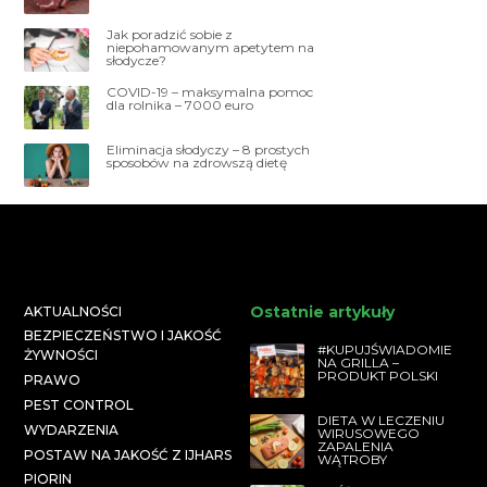
Jak poradzić sobie z
niepohamowanym apetytem na
słodycze?
COVID-19 – maksymalna pomoc
dla rolnika – 7000 euro
Eliminacja słodyczy – 8 prostych
sposobów na zdrowszą dietę
Ostatnie artykuły
AKTUALNOŚCI
BEZPIECZEŃSTWO I JAKOŚĆ
#KUPUJŚWIADOMIE
ŻYWNOŚCI
NA GRILLA –
PRODUKT POLSKI
PRAWO
PEST CONTROL
DIETA W LECZENIU
WYDARZENIA
WIRUSOWEGO
ZAPALENIA
POSTAW NA JAKOŚĆ Z IJHARS
WĄTROBY
PIORIN