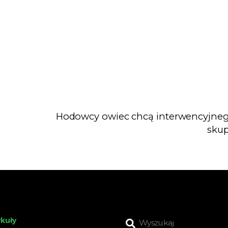
II
Hodowcy owiec chcą interwencyjne
sku
ykuły