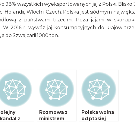
o 98% wszystkich wyeksportowanych jaj z Polski. Blisko
, Holandii, Włoch i Czech. Polska jest siódmym najwięk
ową z państwami trzecimi. Poza jajami w skorupk
 W 2016 r. wywóz jaj konsumpcyjnych do krajów trze
 a do Szwajcarii 1000 ton.
olejny
Rozmowa z
Polska wolna
kandal z
ministrem
od ptasiej
ipronilem
Krzysztofem
grypy
Jurgielem cz.