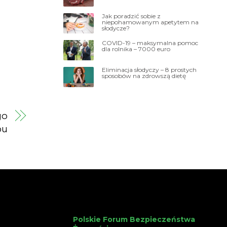
Jak poradzić sobie z
niepohamowanym apetytem na
słodycze?
COVID-19 – maksymalna pomoc
dla rolnika – 7000 euro
Eliminacja słodyczy – 8 prostych
sposobów na zdrowszą dietę
go
pu
Polskie Forum Bezpieczeństwa