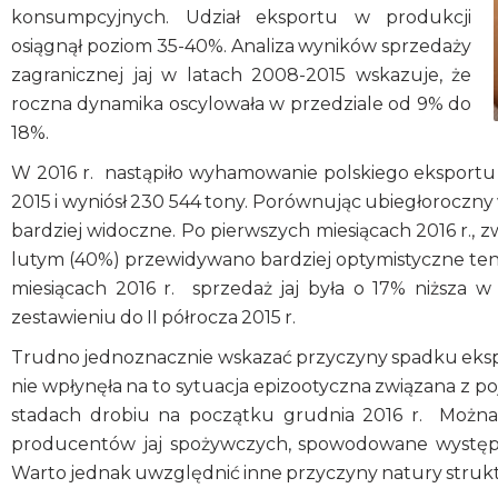
konsumpcyjnych. Udział eksportu w produkcji
osiągnął poziom 35-40%. Analiza wyników sprzedaży
zagranicznej jaj w latach 2008-2015 wskazuje, że
roczna dynamika oscylowała w przedziale od 9% do
18%.
W 2016 r. nastąpiło wyhamowanie polskiego eksportu j
2015 i wyniósł 230 544 tony. Porównując ubiegłoroczny w
bardziej widoczne. Po pierwszych miesiącach 2016 r., 
lutym (40%) przewidywano bardziej optymistyczne ten
miesiącach 2016 r. sprzedaż jaj była o 17% niższa 
zestawieniu do II półrocza 2015 r.
Trudno jednoznacznie wskazać przyczyny spadku ekspo
nie wpłynęła na to sytuacja epizootyczna związana z p
stadach drobiu na początku grudnia 2016 r. Można z
producentów jaj spożywczych, spowodowane występ
Warto jednak uwzględnić inne przyczyny natury struktu