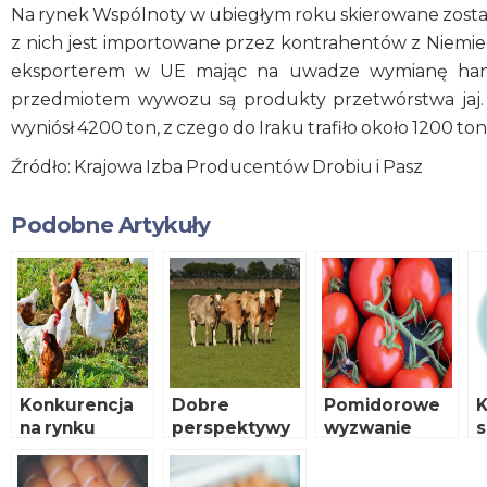
Na rynek Wspólnoty w ubiegłym roku skierowane został
z nich jest importowane przez kontrahentów z Niemiec
eksporterem w UE mając na uwadze wymianę handl
przedmiotem wywozu są produkty przetwórstwa jaj.
wyniósł 4200 ton, z czego do Iraku trafiło około 1200 ton,
Źródło: Krajowa Izba Producentów Drobiu i Pasz
Podobne Artykuły
Konkurencja
Dobre
Pomidorowe
K
na rynku
perspektywy
wyzwanie
s
drobiu
globalnego
f
popytu na