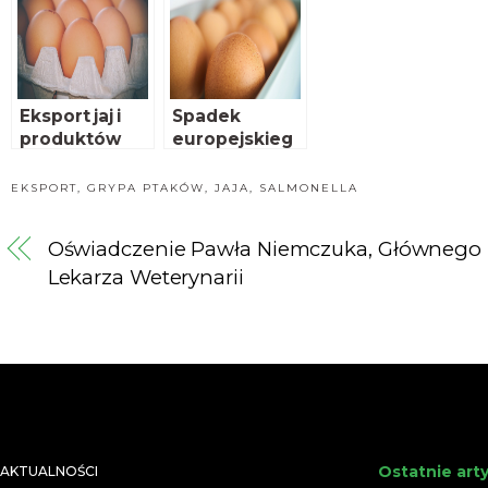
mięso
Eksport jaj i
Spadek
produktów
europejskieg
jajecznych do
o eksportu jaj
Tajlandii
EKSPORT
,
GRYPA PTAKÓW
,
JAJA
,
SALMONELLA
Oświadczenie Pawła Niemczuka, Głównego
Lekarza Weterynarii
Ostatnie art
AKTUALNOŚCI