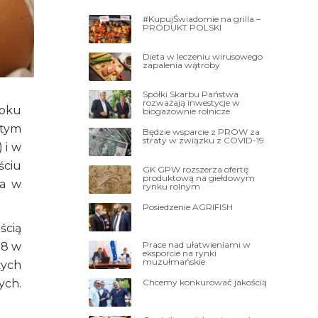
#KupujŚwiadomie na grilla –
PRODUKT POLSKI
Dieta w leczeniu wirusowego
zapalenia wątroby
Spółki Skarbu Państwa
rozważają inwestycje w
roku
biogazownie rolnicze
 tym
Będzie wsparcie z PROW za
straty w związku z COVID-19
 i w
ściu
GK GPW rozszerza ofertę
produktową na giełdowym
za w
rynku rolnym
Posiedzenie AGRIFISH
ścią
Prace nad ułatwieniami w
N8 w
eksporcie na rynki
muzułmańskie
żych
Chcemy konkurować jakością
ych.