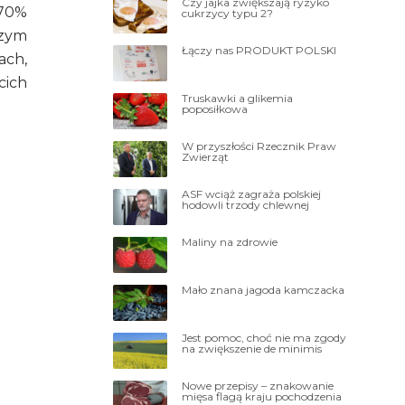
Czy jajka zwiększają ryzyko
 70%
cukrzycy typu 2?
szym
Łączy nas PRODUKT POLSKI
ach,
cich
Truskawki a glikemia
poposiłkowa
W przyszłości Rzecznik Praw
Zwierząt
ASF wciąż zagraża polskiej
hodowli trzody chlewnej
Maliny na zdrowie
Mało znana jagoda kamczacka
Jest pomoc, choć nie ma zgody
na zwiększenie de minimis
Nowe przepisy – znakowanie
mięsa flagą kraju pochodzenia