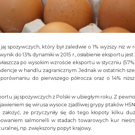
aj spożywczych, który był zaledwie o 1% wyższy niż w 
ynik do 13% dynamiki w 2015 r., osłabienie eksportu jest
zwłaszcza po wysokim wzroście eksportu w styczniu (57%)
dencje w handlu zagranicznym. Jednak w ostatnich sze
w porównaniu do pierwszego półrocza oraz o 14% niżs
rtu jaj spożywczych z Polski w ubiegłym roku. Z pewno
ojawieniem się wirusa wysoce zjadliwej grypy ptaków H5
ałożyć, że przyczyniły się do tego kłopoty kilku du
owaniem salmonelli w stadach towarowych kur nieśn
ralnej, np. zwiększony popyt krajowy.