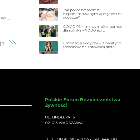
Jak poradzić sobie z
niepohamowanym apetytem na
słodycze?
TROL
,
COVID-19 – maksymalna pomoc
dla rolnika – 7000 euro
l?
Eliminacja słodyczy – 8 prostych
sposobów na zdrowszą dietę
Polskie Forum Bezpieczeństwa
Żywności
UL. LINDLEYA 16
02-013 WARSZAWA
TELEFON KOMÓRKOWY: 660 444 100