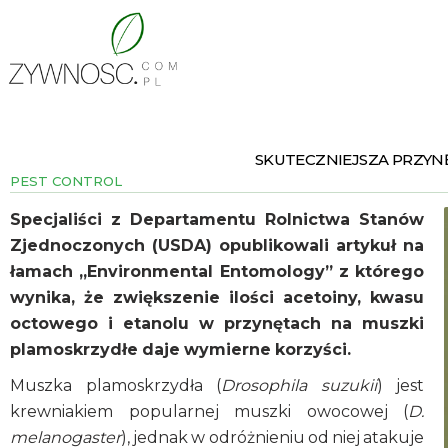
SKUTECZNIEJSZA PRZYN
PEST CONTROL
Specjaliści z Departamentu Rolnictwa Stanów
Zjednoczonych (USDA) opublikowali artykuł na
łamach „Environmental Entomology” z którego
wynika, że zwiększenie ilości acetoiny, kwasu
octowego i etanolu w przynętach na muszki
plamoskrzydłe daje wymierne korzyści.
Muszka plamoskrzydła (
Drosophila suzukii
) jest
krewniakiem popularnej muszki owocowej (
D.
melanogaster
), jednak w odróżnieniu od niej atakuje