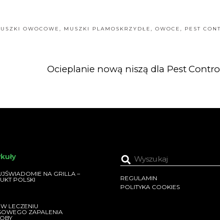
USZKI OWOCOWE
,
MUSZKI PLAMOSKRZYDŁE
,
OWOCE
,
PEST CON
Ocieplanie nową niszą dla Pest Contro
ykuły
JŚWIADOMIE NA GRILLA –
REGULAMIN
UKT POLSKI
POLITYKA COOKIES
 W LECZENIU
SOWEGO ZAPALENIA
OBY