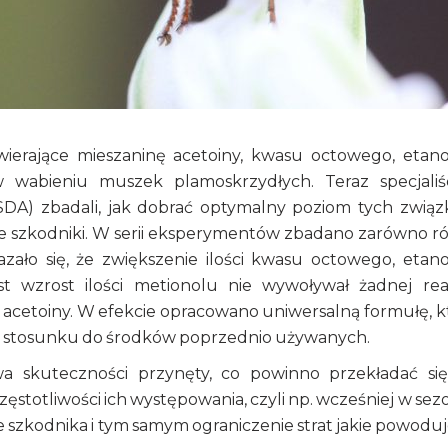
erające mieszaninę acetoiny, kwasu octowego, etano
 wabieniu muszek plamoskrzydłych. Teraz specjaliś
A) zbadali, jak dobrać optymalny poziom tych zwią
te szkodniki. W serii eksperymentów zbadano zarówno r
azało się, że zwiększenie ilości kwasu octowego, etano
t wzrost ilości metionolu nie wywoływał żadnej reak
acetoiny. W efekcie opracowano uniwersalną formułę, k
 w stosunku do środków poprzednio używanych.
wa skuteczności przynęty, co powinno przekładać si
stotliwości ich występowania, czyli np. wcześniej w sezo
 szkodnika i tym samym ograniczenie strat jakie powoduje