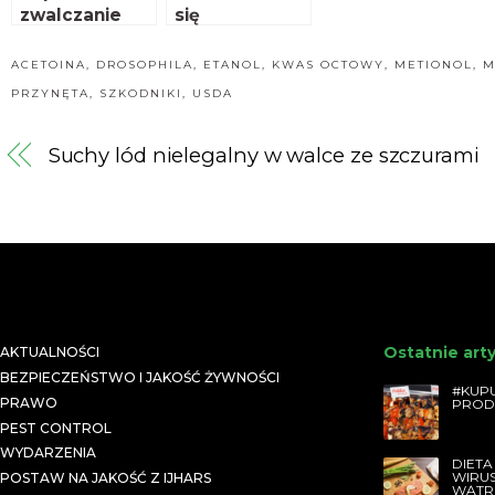
zwalczanie
się
mrówek
doświadczeni
ami z Litewską
ACETOINA
,
DROSOPHILA
,
ETANOL
,
KWAS OCTOWY
,
METIONOL
,
M
Agencją
PRZYNĘTA
,
SZKODNIKI
,
USDA
Płatniczą
Suchy lód nielegalny w walce ze szczurami
Ostatnie art
AKTUALNOŚCI
BEZPIECZEŃSTWO I JAKOŚĆ ŻYWNOŚCI
#KUPU
PRAWO
PROD
PEST CONTROL
WYDARZENIA
DIETA
WIRU
POSTAW NA JAKOŚĆ Z IJHARS
WĄTR