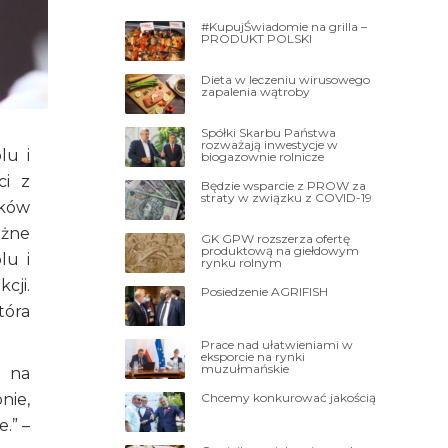
#KupujŚwiadomie na grilla –
PRODUKT POLSKI
Dieta w leczeniu wirusowego
zapalenia wątroby
Spółki Skarbu Państwa
rozważają inwestycje w
lu i
biogazownie rolnicze
ci z
Będzie wsparcie z PROW za
straty w związku z COVID-19
zków
óżne
GK GPW rozszerza ofertę
produktową na giełdowym
lu i
rynku rolnym
cji.
Posiedzenie AGRIFISH
tóra
Prace nad ułatwieniami w
eksporcie na rynki
muzułmańskie
ę na
Chcemy konkurować jakością
nie,
.” –