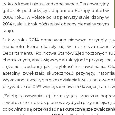
tylko zdrowe i nieuszkodzone owoce. Ten inwazyjny
gatunek pochodzący z Japonii do Europy dotarł w
2008 roku, w Polsce po raz pierwszy stwierdzony w
2014 r, ale już rok później był obecny niemal w całym
kraju.
Już w roku 2014 opracowano pierwsze przynęty zawi
metionolu które okazały się w miarę skuteczne w
Departamentu Rolnictwa Stanów Zjednoczonych (USD
chemicznych, aby zwiększyć atrakcyjność przynęt na 
stężenie substancji jak i szybkość ich uwalniania. Ok
acetoiny zwiększało skuteczność przynęty, natomias
Wykazano także synergizm działania kwasu octowego i 
przywabiała o 104% więcej samców i 147% więcej samic
„Zaletą stosowania tej formuły jest znaczna popra
stwierdzenie muszek plamoskrzydłych przy mniejszej czę
co powinno się przekładać na skuteczniejsze zwalczanie