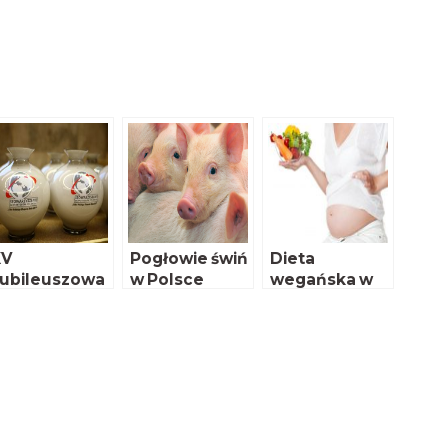
XV
Pogłowie świń
Dieta
ubileuszowa
w Polsce
wegańska w
onferencja
wzrośnie
okresie ciąży
Programowa
towarzyszeni
ksporterów
olskich