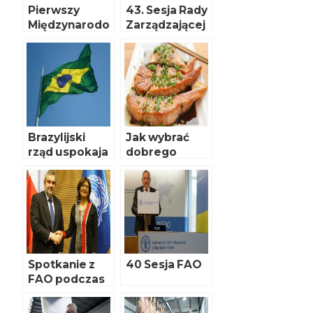
Pierwszy
43. Sesja Rady
Międzynarodo
Zarządzającej
wy Dzień
IFAD
Bezpieczeńst
wa Żywności
Brazylijski
Jak wybrać
rząd uspokaja
dobrego
zagranicznych
łososia
konsumentów
Spotkanie z
40 Sesja FAO
FAO podczas
COP