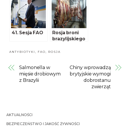
41. Sesja FAO
Rosja broni
brazylijskiego
mięsa
ANTYBIOTYKI
,
FAO
,
ROSJA
Salmonella w
Chiny wprowadzą
mięsie drobiowym
brytyjskie wymogi
z Brazylii
dobrostanu
zwierząt
AKTUALNOŚCI
BEZPIECZEŃSTWO I JAKOŚĆ ŻYWNOŚCI