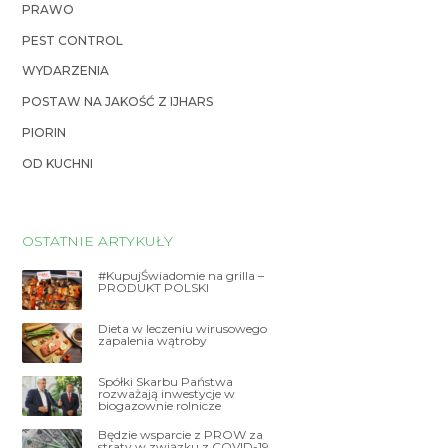
PRAWO
PEST CONTROL
WYDARZENIA
POSTAW NA JAKOŚĆ Z IJHARS
PIORIN
OD KUCHNI
OSTATNIE ARTYKUŁY
#KupujŚwiadomie na grilla –
PRODUKT POLSKI
Dieta w leczeniu wirusowego
zapalenia wątroby
Spółki Skarbu Państwa
rozważają inwestycje w
biogazownie rolnicze
Będzie wsparcie z PROW za
straty w związku z COVID-19