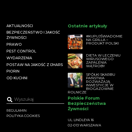
Ostatnie artykuły
AKTUALNOŚCI
BEZPIECZEŃSTWO I JAKOŚĆ
#KUPUJŚWIADOMIE
ŻYWNOŚCI
NA GRILLA –
PRODUKT POLSKI
PRAWO
PEST CONTROL
DIETA W LECZENIU
WYDARZENIA
WIRUSOWEGO
ZAPALENIA
POSTAW NA JAKOŚĆ Z IJHARS
WĄTROBY
PIORIN
SPÓŁKI SKARBU
PAŃSTWA
OD KUCHNI
ROZWAŻAJĄ
INWESTYCJE W
BIOGAZOWNIE
ROLNICZE
Polskie Forum
Bezpieczeństwa
Żywności
REGULAMIN
POLITYKA COOKIES
UL. LINDLEYA 16
02-013 WARSZAWA