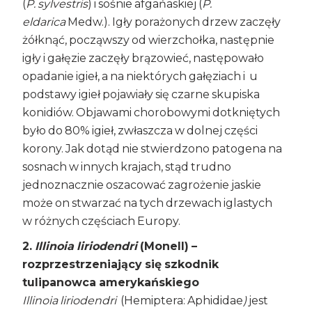
(
P. sylvestris
) i sośnie afgańaskiej (
P.
eldarica
Medw.). Igły porażonych drzew zaczęły
żółknąć, począwszy od wierzchołka, następnie
igły i gałęzie zaczęły brązowieć, następowało
opadanie igieł, a na niektórych gałęziach i u
podstawy igieł pojawiały się czarne skupiska
konidiów. Objawami chorobowymi dotkniętych
było do 80% igieł, zwłaszcza w dolnej części
korony. Jak dotąd nie stwierdzono patogena na
sosnach w innych krajach, stąd trudno
jednoznacznie oszacować zagrożenie jaskie
może on stwarzać na tych drzewach iglastych
w różnych częściach Europy.
2.
Illinoia liriodendri
(Monell)
–
rozprzestrzeniający się szkodnik
tulipanowca amerykańskiego
Illinoia liriodendri
(Hemiptera: Aphididae
)
jest