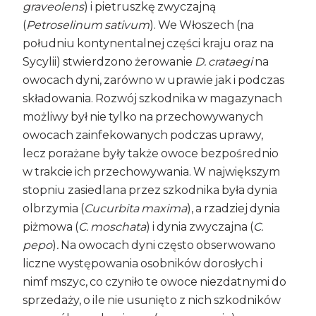
graveolens
) i pietruszkę zwyczajną
(
Petroselinum sativum
). We Włoszech (na
południu kontynentalnej części kraju oraz na
Sycylii) stwierdzono żerowanie
D. crataegi
na
owocach dyni, zarówno w uprawie jak i podczas
składowania. Rozwój szkodnika w magazynach
możliwy był nie tylko na przechowywanych
owocach zainfekowanych podczas uprawy,
lecz porażane były także owoce bezpośrednio
w trakcie ich przechowywania. W największym
stopniu zasiedlana przez szkodnika była dynia
olbrzymia (
Cucurbita maxima
), a rzadziej dynia
piżmowa (
C. moschata
) i dynia zwyczajna (
C.
pepo
)
.
Na owocach dyni często obserwowano
liczne występowania osobników dorosłych i
nimf mszyc, co czyniło te owoce niezdatnymi do
sprzedaży, o ile nie usunięto z nich szkodników