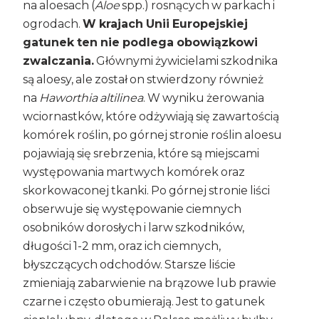
na aloesach (
Aloe
spp.) rosnących w parkach i
ogrodach.
W krajach Unii Europejskiej
gatunek ten nie podlega obowiązkowi
zwalczania.
Głównymi żywicielami szkodnika
są aloesy, ale został on stwierdzony również
na
Haworthia altilinea
. W wyniku żerowania
wciornastków, które odżywiają się zawartością
komórek roślin, po górnej stronie roślin aloesu
pojawiają się srebrzenia, które są miejscami
występowania martwych komórek oraz
skorkowaconej tkanki. Po górnej stronie liści
obserwuje się występowanie ciemnych
osobników dorosłych i larw szkodników,
długości 1-2 mm, oraz ich ciemnych,
błyszczących odchodów. Starsze liście
zmieniają zabarwienie na brązowe lub prawie
czarne i często obumierają. Jest to gatunek