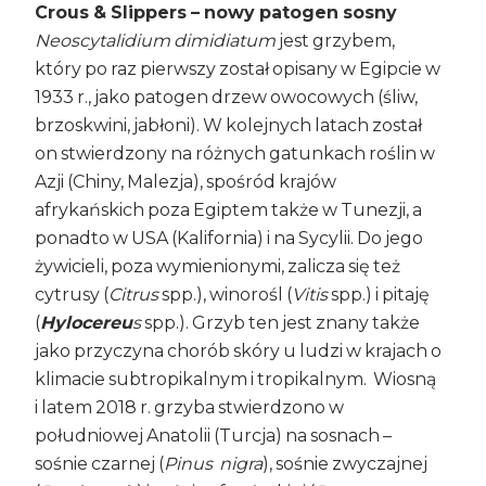
Crous & Slippers
– nowy patogen sosny
Neoscytalidium dimidiatum
jest grzybem,
który po raz pierwszy został opisany w Egipcie w
1933 r., jako patogen drzew owocowych (śliw,
brzoskwini, jabłoni). W kolejnych latach został
on stwierdzony na różnych gatunkach roślin w
Azji (Chiny, Malezja), spośród krajów
afrykańskich poza Egiptem także w Tunezji, a
ponadto w USA (Kalifornia) i na Sycylii. Do jego
żywicieli, poza wymienionymi, zalicza się też
cytrusy (
Citrus
spp.), winorośl (
Vitis
spp.) i pitaję
(
Hylocereu
s
spp.). Grzyb ten jest znany także
jako przyczyna chorób skóry u ludzi w krajach o
klimacie subtropikalnym i tropikalnym. Wiosną
i latem 2018 r. grzyba stwierdzono w
południowej Anatolii (Turcja) na sosnach –
sośnie czarnej (
Pinus
nigra
), sośnie zwyczajnej