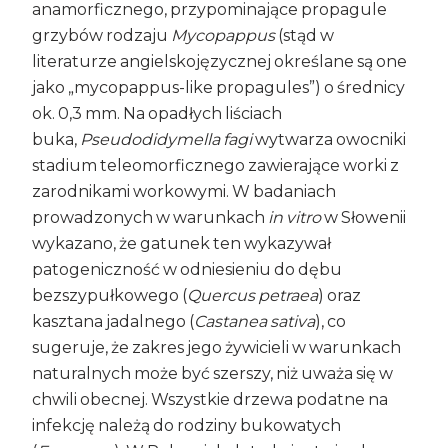
anamorficznego, przypominające propagule
grzybów rodzaju
Mycopappus
(stąd w
literaturze angielskojęzycznej określane są one
jako „mycopappus-like propagules”) o średnicy
ok. 0,3 mm. Na opadłych liściach
buka,
Pseudodidymella fagi
wytwarza owocniki
stadium teleomorficznego zawierające worki z
zarodnikami workowymi. W badaniach
prowadzonych w warunkach
in vitro
w Słowenii
wykazano, że gatunek ten wykazywał
patogeniczność w odniesieniu do dębu
bezszypułkowego (
Quercus petraea
) oraz
kasztana jadalnego (
Castanea sativa
), co
sugeruje, że zakres jego żywicieli w warunkach
naturalnych może być szerszy, niż uważa się w
chwili obecnej. Wszystkie drzewa podatne na
infekcję należą do rodziny bukowatych