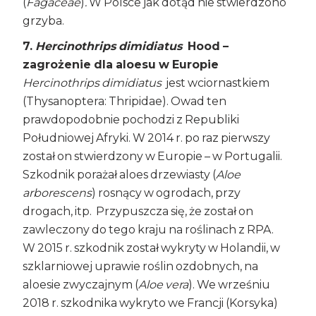
(
Fagaceae
)
.
W Polsce jak dotąd nie stwierdzono
grzyba.
7.
Hercinothrips dimidiatus
Hood –
zagrożenie dla aloesu w Europie
Hercinothrips dimidiatus
jest wciornastkiem
(Thysanoptera: Thripidae). Owad ten
prawdopodobnie pochodzi z Republiki
Południowej Afryki. W 2014 r. po raz pierwszy
został on stwierdzony w Europie – w Portugalii.
Szkodnik porażał aloes drzewiasty (
Aloe
arborescens
) rosnący w ogrodach, przy
drogach, itp. Przypuszcza się, że został on
zawleczony do tego kraju na roślinach z RPA.
W 2015 r. szkodnik został wykryty w Holandii, w
szklarniowej uprawie roślin ozdobnych, na
aloesie zwyczajnym (
Aloe vera
). We wrześniu
2018 r. szkodnika wykryto we Francji (Korsyka)