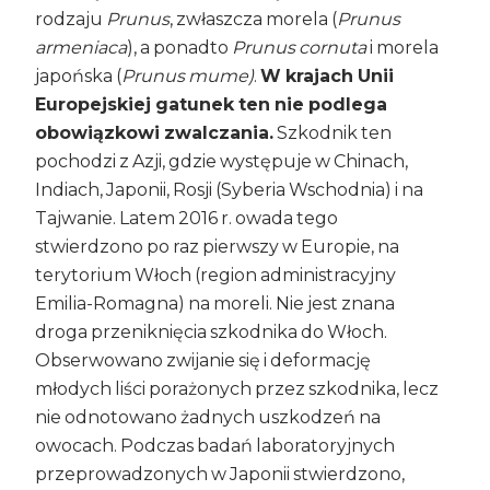
rodzaju
Prunus
, zwłaszcza morela (
Prunus
armeniaca
), a ponadto
Prunus cornuta
i morela
japońska (
Prunus mume)
.
W krajach Unii
Europejskiej gatunek ten nie podlega
obowiązkowi zwalczania.
Szkodnik ten
pochodzi z Azji, gdzie występuje w Chinach,
Indiach, Japonii, Rosji (Syberia Wschodnia) i na
Tajwanie. Latem 2016 r. owada tego
stwierdzono po raz pierwszy w Europie, na
terytorium Włoch (region administracyjny
Emilia-Romagna) na moreli. Nie jest znana
droga przeniknięcia szkodnika do Włoch.
Obserwowano zwijanie się i deformację
młodych liści porażonych przez szkodnika, lecz
nie odnotowano żadnych uszkodzeń na
owocach. Podczas badań laboratoryjnych
przeprowadzonych w Japonii stwierdzono,