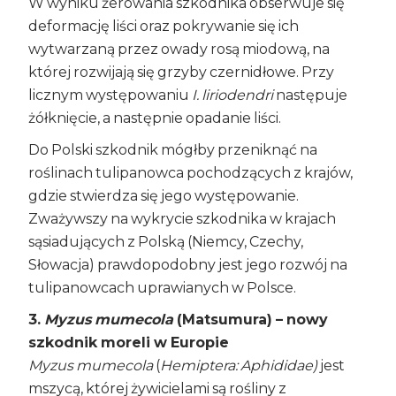
W wyniku żerowania szkodnika obserwuje się
deformację liści oraz pokrywanie się ich
wytwarzaną przez owady rosą miodową, na
której rozwijają się grzyby czernidłowe. Przy
licznym występowaniu
I. liriodendri
następuje
żółknięcie, a następnie opadanie liści.
Do Polski szkodnik mógłby przeniknąć na
roślinach tulipanowca pochodzących z krajów,
gdzie stwierdza się jego występowanie.
Zważywszy na wykrycie szkodnika w krajach
sąsiadujących z Polską (Niemcy, Czechy,
Słowacja) prawdopodobny jest jego rozwój na
tulipanowcach uprawianych w Polsce.
3.
Myzus mumecola
(Matsumura)
– nowy
szkodnik moreli w Europie
Myzus mumecola
(
Hemiptera: Aphididae)
jest
mszycą, której żywicielami są rośliny z