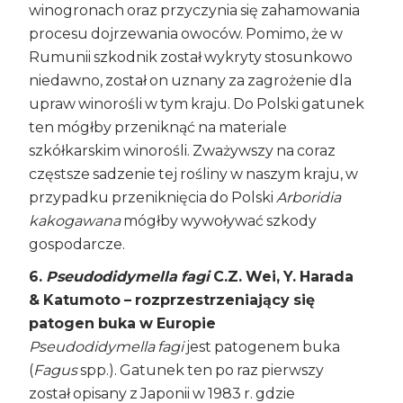
winogronach oraz przyczynia się zahamowania
procesu dojrzewania owoców. Pomimo, że w
Rumunii szkodnik został wykryty stosunkowo
niedawno, został on uznany za zagrożenie dla
upraw winorośli w tym kraju. Do Polski gatunek
ten mógłby przeniknąć na materiale
szkółkarskim winorośli. Zważywszy na coraz
częstsze sadzenie tej rośliny w naszym kraju, w
przypadku przeniknięcia do Polski
Arboridia
kakogawana
mógłby wywoływać szkody
gospodarcze.
6.
Pseudodidymella fagi
C.Z. Wei, Y. Harada
& Katumoto – rozprzestrzeniający się
patogen buka w Europie
Pseudodidymella fagi
jest patogenem buka
(
Fagus
spp.). Gatunek ten po raz pierwszy
został opisany z Japonii w 1983 r. gdzie