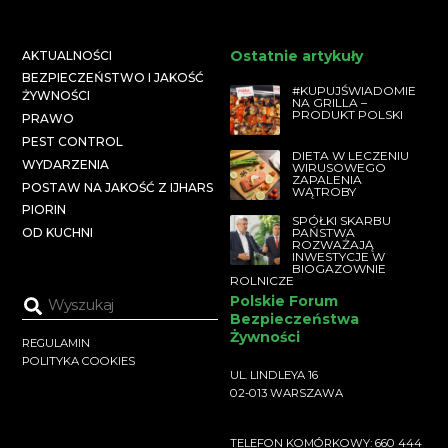
Ostatnie artykuły
AKTUALNOŚCI
BEZPIECZEŃSTWO I JAKOŚĆ
#KUPUJŚWIADOMIE
ŻYWNOŚCI
NA GRILLA –
PRODUKT POLSKI
PRAWO
PEST CONTROL
DIETA W LECZENIU
WYDARZENIA
WIRUSOWEGO
ZAPALENIA
POSTAW NA JAKOŚĆ Z IJHARS
WĄTROBY
PIORIN
SPÓŁKI SKARBU
PAŃSTWA
OD KUCHNI
ROZWAŻAJĄ
INWESTYCJE W
BIOGAZOWNIE
ROLNICZE
Polskie Forum
Bezpieczeństwa
Żywności
REGULAMIN
POLITYKA COOKIES
UL. LINDLEYA 16
02-013 WARSZAWA
TELEFON KOMÓRKOWY: 660 444