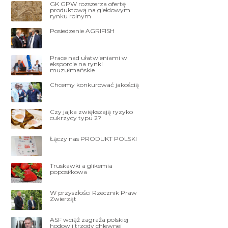
GK GPW rozszerza ofertę
produktową na giełdowym
rynku rolnym
Posiedzenie AGRIFISH
Prace nad ułatwieniami w
eksporcie na rynki
muzułmańskie
Chcemy konkurować jakością
Czy jajka zwiększają ryzyko
cukrzycy typu 2?
Łączy nas PRODUKT POLSKI
Truskawki a glikemia
poposiłkowa
W przyszłości Rzecznik Praw
Zwierząt
ASF wciąż zagraża polskiej
hodowli trzody chlewnej