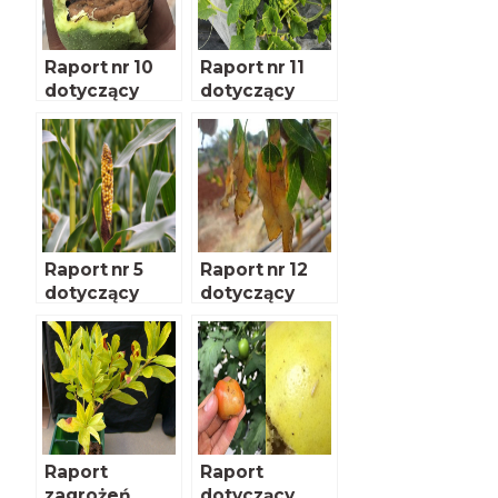
Raport nr 10
Raport nr 11
dotyczący
dotyczący
nowych
nowych
zagrożeń
zagrożeń
fitosanitarnyc
fitosanitarnyc
h dla Polski
h dla Polski
Raport nr 5
Raport nr 12
dotyczący
dotyczący
nowych
nowych
zagrożeń
zagrożeń
fitosanitarnyc
fitosanitarnyc
h dla Polski
h dla Polski
Raport
Raport
zagrożeń
dotyczący