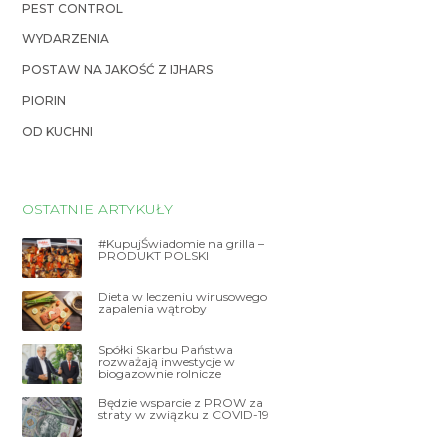
PEST CONTROL
WYDARZENIA
POSTAW NA JAKOŚĆ Z IJHARS
PIORIN
OD KUCHNI
OSTATNIE ARTYKUŁY
#KupujŚwiadomie na grilla –
PRODUKT POLSKI
Dieta w leczeniu wirusowego
zapalenia wątroby
Spółki Skarbu Państwa
rozważają inwestycje w
biogazownie rolnicze
Będzie wsparcie z PROW za
straty w związku z COVID-19