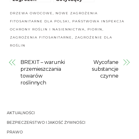
fitosanitarnyc
nowych
h dla Polski
zagrożeń
DRZEWA OWOCOWE
,
NOWE ZAGROŻENIA
fitosanitarnyc
FITOSANITARNE DLA POLSKI
,
PAŃSTWOWA INSPEKCJA
h dla Polski
OCHRONY ROŚLIN I NASIENNICTWA
,
PIORIN
,
ZAGROŻENIA FITOSANITARNE
,
ZAGROŻENIE DLA
ROŚLIN
BREXIT – warunki
Wycofane
przemieszczania
substancje
towarów
czynne
roślinnych
AKTUALNOŚCI
BEZPIECZEŃSTWO I JAKOŚĆ ŻYWNOŚCI
PRAWO