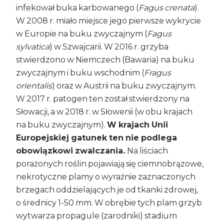
infekował buka karbowanego (
Fagus crenata
).
W 2008 r. miało miejsce jego pierwsze wykrycie
w Europie na buku zwyczajnym (
Fagus
sylvatica
) w Szwajcarii. W 2016 r. grzyba
stwierdzono w Niemczech (Bawaria) na buku
zwyczajnym i buku wschodnim (
Fragus
orientalis
) oraz w Austrii na buku zwyczajnym.
W 2017 r. patogen ten został stwierdzony na
Słowacji, a w 2018 r. w Słowenii (w obu krajach
na buku zwyczajnym).
W krajach Unii
Europejskiej gatunek ten nie podlega
obowiązkowi zwalczania.
Na liściach
porażonych roślin pojawiają się ciemnobrązowe,
nekrotyczne plamy o wyraźnie zaznaczonych
brzegach oddzielających je od tkanki zdrowej,
o średnicy 1-50 mm. W obrębie tych plam grzyb
wytwarza propagule (zarodniki) stadium