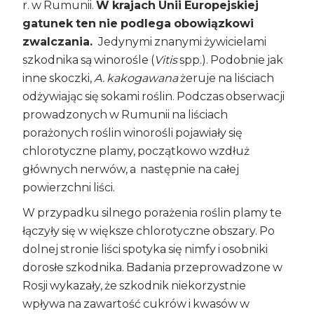
r. w Rumunii.
W krajach Unii Europejskiej
gatunek ten nie podlega obowiązkowi
zwalczania.
Jedynymi znanymi żywicielami
szkodnika są winorośle (
Vitis
spp.). Podobnie jak
inne skoczki,
A. kakogawana
żeruje na liściach
odżywiając się sokami roślin. Podczas obserwacji
prowadzonych w Rumunii na liściach
porażonych roślin winorośli pojawiały się
chlorotyczne plamy, początkowo wzdłuż
głównych nerwów, a następnie na całej
powierzchni liści.
W przypadku silnego porażenia roślin plamy te
łączyły się w większe chlorotyczne obszary. Po
dolnej stronie liści spotyka się nimfy i osobniki
dorosłe szkodnika. Badania przeprowadzone w
Rosji wykazały, że szkodnik niekorzystnie
wpływa na zawartość cukrów i kwasów w