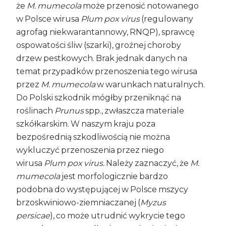
że
M. mumecola
może przenosić notowanego
w Polsce wirusa
Plum pox virus
(regulowany
agrofag niekwarantannowy, RNQP)
,
sprawcę
ospowatości śliw (szarki), groźnej choroby
drzew pestkowych. Brak jednak danych na
temat przypadków przenoszenia tego wirusa
przez
M. mumecola
w warunkach naturalnych.
Do Polski szkodnik mógłby przeniknąć na
roślinach
Prunus
spp., zwłaszcza materiale
szkółkarskim. W naszym kraju poza
bezpośrednią szkodliwością nie można
wykluczyć przenoszenia przez niego
wirusa
Plum pox virus.
Należy zaznaczyć, że
M.
mumecola
jest morfologicznie bardzo
podobna do występującej w Polsce mszycy
brzoskwiniowo-ziemniaczanej (
Myzus
persicae
), co może utrudnić wykrycie tego