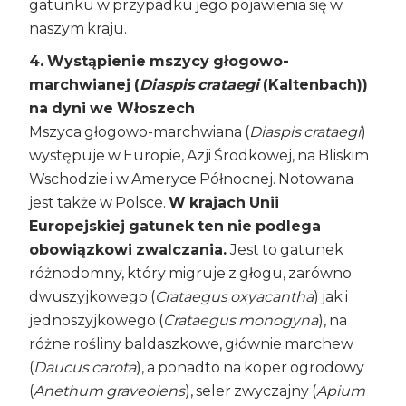
gatunku w przypadku jego pojawienia się w
naszym kraju.
4. Wystąpienie mszycy głogowo-
marchwianej (
Diaspis crataegi
(Kaltenbach))
na dyni we Włoszech
Mszyca głogowo-marchwiana (
Diaspis crataegi
)
występuje w Europie, Azji Środkowej, na Bliskim
Wschodzie i w Ameryce Północnej. Notowana
jest także w Polsce.
W krajach Unii
Europejskiej gatunek ten nie podlega
obowiązkowi zwalczania.
Jest to gatunek
różnodomny, który migruje z głogu, zarówno
dwuszyjkowego (
Crataegus oxyacantha
) jak i
jednoszyjkowego (
Crataegus monogyna
), na
różne rośliny baldaszkowe, głównie marchew
(
Daucus carota
), a ponadto na koper ogrodowy
(
Anethum graveolens
), seler zwyczajny (
Apium