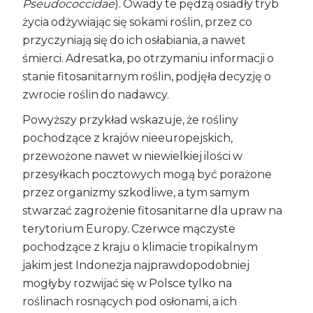
Pseudococcidae
). Owady te pędzą osiadły tryb
życia odżywiając się sokami roślin, przez co
przyczyniają się do ich osłabiania, a nawet
śmierci. Adresatka, po otrzymaniu informacji o
stanie fitosanitarnym roślin, podjęła decyzję o
zwrocie roślin do nadawcy.
Powyższy przykład wskazuje, że rośliny
pochodzące z krajów nieeuropejskich,
przewożone nawet w niewielkiej ilości w
przesyłkach pocztowych mogą być porażone
przez organizmy szkodliwe, a tym samym
stwarzać zagrożenie fitosanitarne dla upraw na
terytorium Europy. Czerwce mączyste
pochodzące z kraju o klimacie tropikalnym
jakim jest Indonezja najprawdopodobniej
mogłyby rozwijać się w Polsce tylko na
roślinach rosnących pod osłonami, a ich