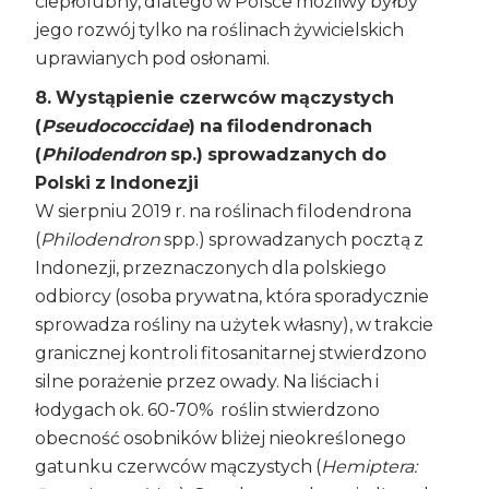
ciepłolubny, dlatego w Polsce możliwy byłby
jego rozwój tylko na roślinach żywicielskich
uprawianych pod osłonami.
8.
Wystąpienie czerwców mączystych
(
Pseudococcidae
) na filodendronach
(
Philodendron
sp.) sprowadzanych do
Polski z Indonezji
W sierpniu 2019 r. na roślinach filodendrona
(
Philodendron
spp.) sprowadzanych pocztą z
Indonezji, przeznaczonych dla polskiego
odbiorcy (osoba prywatna, która sporadycznie
sprowadza rośliny na użytek własny), w trakcie
granicznej kontroli fitosanitarnej stwierdzono
silne porażenie przez owady. Na liściach i
łodygach ok. 60-70% roślin stwierdzono
obecność osobników bliżej nieokreślonego
gatunku czerwców mączystych (
Hemiptera: