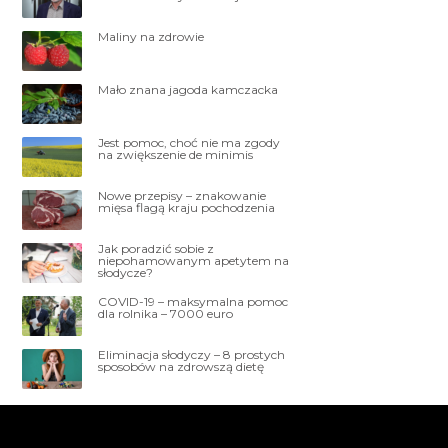
Maliny na zdrowie
Mało znana jagoda kamczacka
Jest pomoc, choć nie ma zgody
na zwiększenie de minimis
Nowe przepisy – znakowanie
mięsa flagą kraju pochodzenia
Jak poradzić sobie z
niepohamowanym apetytem na
słodycze?
COVID-19 – maksymalna pomoc
dla rolnika – 7000 euro
Eliminacja słodyczy – 8 prostych
sposobów na zdrowszą dietę