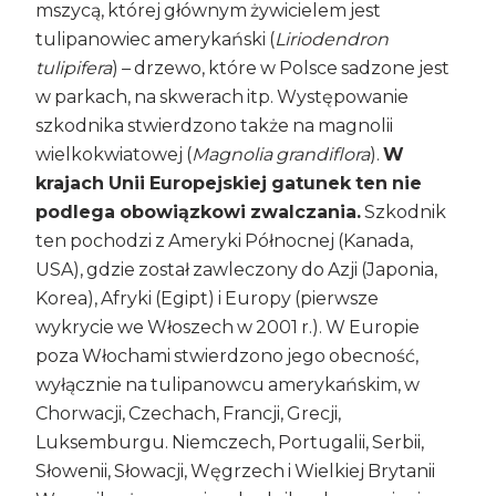
mszycą, której głównym żywicielem jest
tulipanowiec amerykański (
Liriodendron
tulipifera
) – drzewo, które w Polsce sadzone jest
w parkach, na skwerach itp. Występowanie
szkodnika stwierdzono także na magnolii
wielkokwiatowej (
Magnolia grandiflora
).
W
krajach Unii Europejskiej gatunek ten nie
podlega obowiązkowi zwalczania.
Szkodnik
ten pochodzi z Ameryki Północnej (Kanada,
USA), gdzie został zawleczony do Azji (Japonia,
Korea), Afryki (Egipt) i Europy (pierwsze
wykrycie we Włoszech w 2001 r.). W Europie
poza Włochami stwierdzono jego obecność,
wyłącznie na tulipanowcu amerykańskim, w
Chorwacji, Czechach, Francji, Grecji,
Luksemburgu. Niemczech, Portugalii, Serbii,
Słowenii, Słowacji, Węgrzech i Wielkiej Brytanii