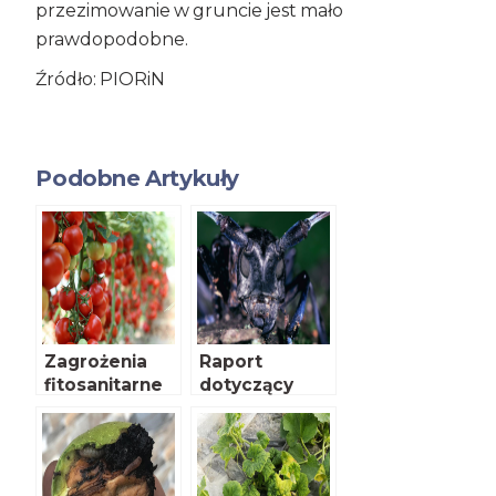
przezimowanie w gruncie jest mało
prawdopodobne.
Źródło: PIORiN
Podobne Artykuły
Zagrożenia
Raport
fitosanitarne
dotyczący
nowych
zagrożeń
fitosanitarnyc
h dla Polski