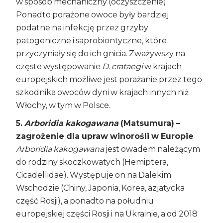
w sposób mechaniczny (oczyszczenie).
Ponadto porażone owoce były bardziej
podatne na infekcję przez grzyby
patogeniczne i saprobiontyczne, które
przyczyniały się do ich gnicia. Zważywszy na
częste występowanie
D. crataegi
w krajach
europejskich możliwe jest porażanie przez tego
szkodnika owoców dyni w krajach innych niż
Włochy, w tym w Polsce.
5.
Arboridia kakogawana
(Matsumura) –
zagrożenie dla upraw winorośli w Europie
Arboridia kakogawana
jest owadem należącym
do rodziny skoczkowatych (Hemiptera,
Cicadellidae). Występuje on na Dalekim
Wschodzie (Chiny, Japonia, Korea, azjatycka
część Rosji), a ponadto na południu
europejskiej części Rosji i na Ukrainie, a od 2018