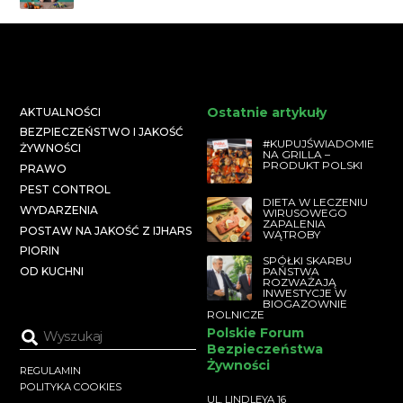
Ostatnie artykuły
AKTUALNOŚCI
BEZPIECZEŃSTWO I JAKOŚĆ
#KUPUJŚWIADOMIE
ŻYWNOŚCI
NA GRILLA –
PRODUKT POLSKI
PRAWO
PEST CONTROL
DIETA W LECZENIU
WYDARZENIA
WIRUSOWEGO
ZAPALENIA
POSTAW NA JAKOŚĆ Z IJHARS
WĄTROBY
PIORIN
SPÓŁKI SKARBU
PAŃSTWA
OD KUCHNI
ROZWAŻAJĄ
INWESTYCJE W
BIOGAZOWNIE
ROLNICZE
Polskie Forum
Bezpieczeństwa
Żywności
REGULAMIN
POLITYKA COOKIES
UL. LINDLEYA 16