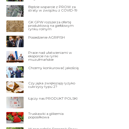
Będzie wsparcie z PROW za
straty w związku z COVID-19
GK GPW rozszerza ofertę
produktową na giełdowym
rynku rolnym
Posiedzenie AGRIFISH
Prace nad ułatwieniami w
eksporcie na rynki
muzułmańskie
Chcemy konkurować jakością
Czy jajka zwiększają ryzyko
cukrzycy typu 2?
Łączy nas PRODUKT POLSKI
Truskawki a glikemia
poposiłkowa
W przyszłości Rzecznik Praw