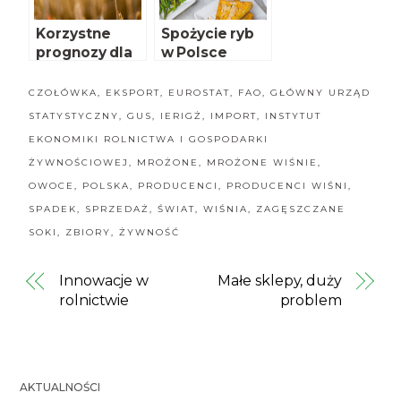
Korzystne
Spożycie ryb
prognozy dla
w Polsce
rynku zbóż
spadło
CZOŁÓWKA
,
EKSPORT
,
EUROSTAT
,
FAO
,
GŁÓWNY URZĄD
STATYSTYCZNY
,
GUS
,
IERIGŻ
,
IMPORT
,
INSTYTUT
EKONOMIKI ROLNICTWA I GOSPODARKI
ŻYWNOŚCIOWEJ
,
MROŻONE
,
MROŻONE WIŚNIE
,
OWOCE
,
POLSKA
,
PRODUCENCI
,
PRODUCENCI WIŚNI
,
SPADEK
,
SPRZEDAŻ
,
ŚWIAT
,
WIŚNIA
,
ZAGĘSZCZANE
SOKI
,
ZBIORY
,
ŻYWNOŚĆ
Innowacje w
Małe sklepy, duży
rolnictwie
problem
AKTUALNOŚCI