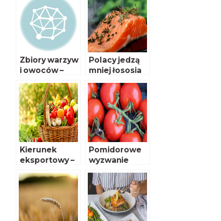
Zbiory warzyw
Polacy jedzą
i owoców –
mniej łososia
szacunki
Kierunek
Pomidorowe
eksportowy –
wyzwanie
Niemcy