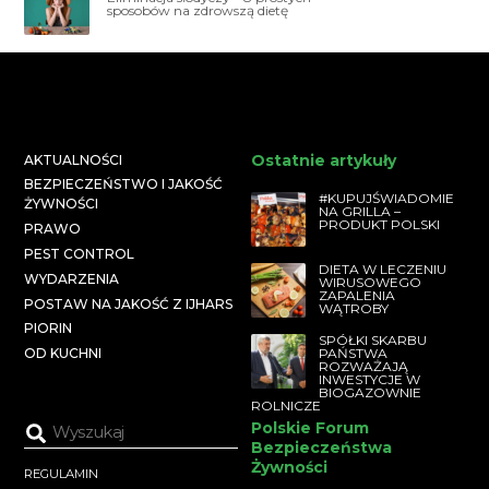
sposobów na zdrowszą dietę
Ostatnie artykuły
AKTUALNOŚCI
BEZPIECZEŃSTWO I JAKOŚĆ
#KUPUJŚWIADOMIE
ŻYWNOŚCI
NA GRILLA –
PRODUKT POLSKI
PRAWO
PEST CONTROL
DIETA W LECZENIU
WYDARZENIA
WIRUSOWEGO
ZAPALENIA
POSTAW NA JAKOŚĆ Z IJHARS
WĄTROBY
PIORIN
SPÓŁKI SKARBU
PAŃSTWA
OD KUCHNI
ROZWAŻAJĄ
INWESTYCJE W
BIOGAZOWNIE
ROLNICZE
Polskie Forum
Bezpieczeństwa
Żywności
REGULAMIN