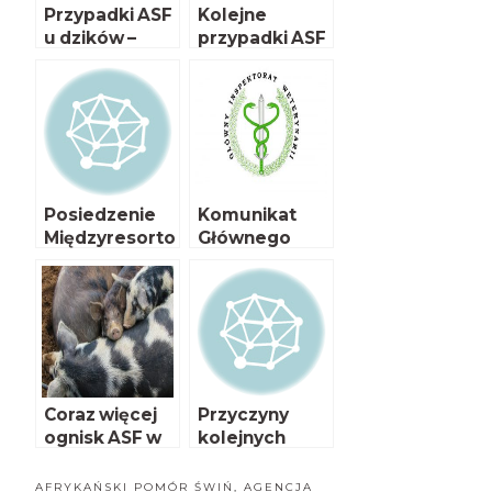
Przypadki ASF
Kolejne
u dzików –
przypadki ASF
komunikat
u dzików
Posiedzenie
Komunikat
Międzyresorto
Głównego
wego Zespołu
Lekarza
ds. ASF
Weterynarii
Coraz więcej
​Przyczyny
ognisk ASF w
kolejnych
Polsce
ognisk ASF
AFRYKAŃSKI POMÓR ŚWIŃ
,
AGENCJA