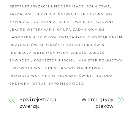
RESTRUKTURYZACJI I MODERNIZACJI ROLNICTWA
,
ARIMR
,
ASF
,
BEZPIECZEŃSTWO
,
BEZPIECZEŃSTWO
ŻYWNOŚCI
,
DZIAŁANIA
,
DZIKI
,
EWA LECH
,
GŁOWNY
LEKARZ WETERYNARII
,
GRUPA ZADANIOWA DS.
ŁAGODZENIA SKUTKÓW ZWIĄZANYCH Z WYSTĄPIENIEM
PRZYPADKÓW AFRYKAŃSKIEGO POMORU ŚWIŃ
,
INSPEKCJA WETERYNARYJNA
,
JAKOŚĆ
,
JAKOŚĆ
ŻYWNOŚCI
,
KRZYSZTOF JURGIEL
,
MINISTER ROLNICTWA
I ROZWOJU WSI
,
MINISTERSTWO ROLNICTWA I
ROZWOJU WSI
,
MRIRW
,
OGNISKA
,
ŚWINIE
,
TRZODA
CHLEWNA
,
WIRUS
,
ZAPOBIEGAWCZO
Spis i rejestracja
Widmo grypy
zwierząt
ptaków