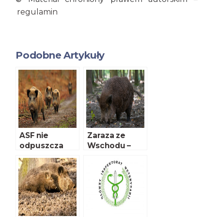
regulamin
Podobne Artykuły
ASF nie
Zaraza ze
odpuszcza
Wschodu –
cztery lata
później