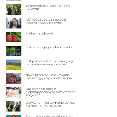
W przyszłości Rzecznik Praw
Zwierząt
ASF wciąż zagraża polskiej
hodowli trzody chlewnej
Maliny na zdrowie
Mało znana jagoda kamczacka
Jest pomoc, choć nie ma zgody
na zwiększenie de minimis
Nowe przepisy – znakowanie
mięsa flagą kraju pochodzenia
Jak poradzić sobie z
niepohamowanym apetytem na
słodycze?
COVID-19 – maksymalna pomoc
dla rolnika – 7000 euro
Eliminacja słodyczy – 8 prostych