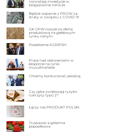
rozważają inwestycje w
biogazownie rolnicze
Będzie wsparcie z PROW za
straty w związku z COVID-19
GK GPW rozszerza ofertę
produktową na giełdowym
rynku rolnym
Posiedzenie AGRIFISH
Prace nad ułatwieniami w
eksporcie na rynki
muzułmańskie
Chcemy konkurować jakością
Czy jajka zwiększają ryzyko
cukrzycy typu 2?
Łączy nas PRODUKT POLSKI
Truskawki a glikemia
poposiłkowa