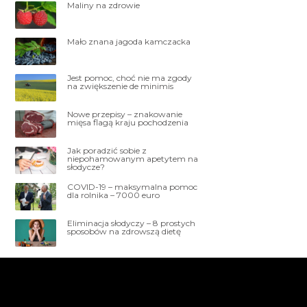
Maliny na zdrowie
Mało znana jagoda kamczacka
Jest pomoc, choć nie ma zgody
na zwiększenie de minimis
Nowe przepisy – znakowanie
mięsa flagą kraju pochodzenia
Jak poradzić sobie z
niepohamowanym apetytem na
słodycze?
COVID-19 – maksymalna pomoc
dla rolnika – 7000 euro
Eliminacja słodyczy – 8 prostych
sposobów na zdrowszą dietę