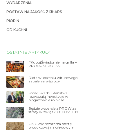
WYDARZENIA
POSTAW NA JAKOŚĆ Z IJHARS
PIORIN
OD KUCHNI
OSTATNIE ARTYKUŁY
#KupujŚwiadomie na grilla –
PRODUKT POLSKI
Dieta w leczeniu wirusowego
zapalenia wątroby
Spółki Skarbu Państwa
rozważają inwestycje w
biogazownie rolnicze
Będzie wsparcie z PROW za
straty w związku z COVID-19
GK GPW rozszerza ofertę
produktową na giełdowym