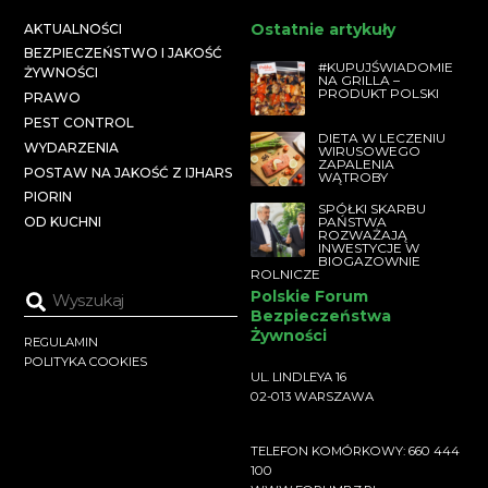
Ostatnie artykuły
AKTUALNOŚCI
BEZPIECZEŃSTWO I JAKOŚĆ
#KUPUJŚWIADOMIE
ŻYWNOŚCI
NA GRILLA –
PRODUKT POLSKI
PRAWO
PEST CONTROL
DIETA W LECZENIU
WYDARZENIA
WIRUSOWEGO
ZAPALENIA
POSTAW NA JAKOŚĆ Z IJHARS
WĄTROBY
PIORIN
SPÓŁKI SKARBU
PAŃSTWA
OD KUCHNI
ROZWAŻAJĄ
INWESTYCJE W
BIOGAZOWNIE
ROLNICZE
Polskie Forum
Bezpieczeństwa
Żywności
REGULAMIN
POLITYKA COOKIES
UL. LINDLEYA 16
02-013 WARSZAWA
TELEFON KOMÓRKOWY: 660 444
100