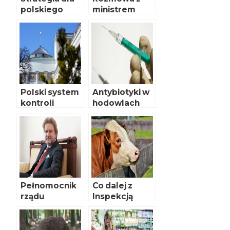
polskiego
ministrem
rolnictwa
Krzysztofem
Jurgielem cz.
III
Polski system
Antybiotyki w
kontroli
hodowlach
żywności
pod lupą
Pełnomocnik
Co dalej z
rządu
Inspekcją
Jarosław
Weterynaryjn
Pinkas
ą? Cz. II