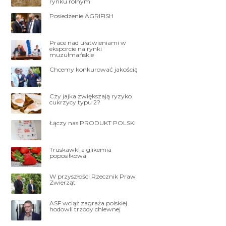
rynku rolnym
Posiedzenie AGRIFISH
Prace nad ułatwieniami w
eksporcie na rynki
muzułmańskie
Chcemy konkurować jakością
Czy jajka zwiększają ryzyko
cukrzycy typu 2?
Łączy nas PRODUKT POLSKI
Truskawki a glikemia
poposiłkowa
W przyszłości Rzecznik Praw
Zwierząt
ASF wciąż zagraża polskiej
hodowli trzody chlewnej