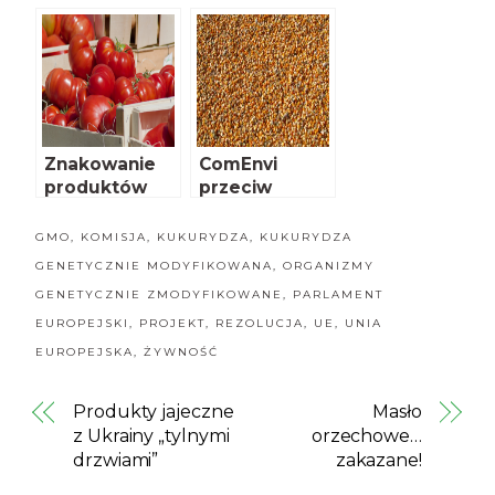
Europejskiej w
nowego roku
sprawie
interwencji
rynkowych w
związku z
COVID-19
Znakowanie
ComEnvi
produktów
przeciw
bez GMO
kukurydzy
GMO
GMO
,
KOMISJA
,
KUKURYDZA
,
KUKURYDZA
GENETYCZNIE MODYFIKOWANA
,
ORGANIZMY
GENETYCZNIE ZMODYFIKOWANE
,
PARLAMENT
EUROPEJSKI
,
PROJEKT
,
REZOLUCJA
,
UE
,
UNIA
EUROPEJSKA
,
ŻYWNOŚĆ
Produkty jajeczne
Masło
z Ukrainy „tylnymi
orzechowe…
drzwiami”
zakazane!