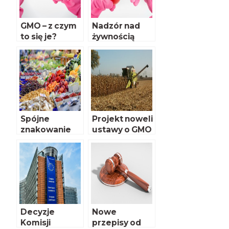
GMO – z czym
Nadzór nad
to się je?
żywnością
GMO
Spójne
Projekt noweli
znakowanie
ustawy o GMO
produktów
w sejmie
BEZ GMO
Decyzje
Nowe
Komisji
przepisy od