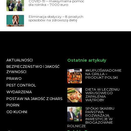
COVID-19 – maksymalna pomoc
dla rolnika – 7000 euro
Eliminacja słodyczy – 8 prostych
sposobów na zdrowszą dietę
Ostatnie artykuły
AKTUALNOŚCI
BEZPIECZEŃSTWO I JAKOŚĆ
#KUPUJŚWIADOMIE
ŻYWNOŚCI
NA GRILLA –
PRODUKT POLSKI
PRAWO
PEST CONTROL
DIETA W LECZENIU
WYDARZENIA
WIRUSOWEGO
ZAPALENIA
POSTAW NA JAKOŚĆ Z IJHARS
WĄTROBY
PIORIN
SPÓŁKI SKARBU
PAŃSTWA
OD KUCHNI
ROZWAŻAJĄ
INWESTYCJE W
BIOGAZOWNIE
ROLNICZE