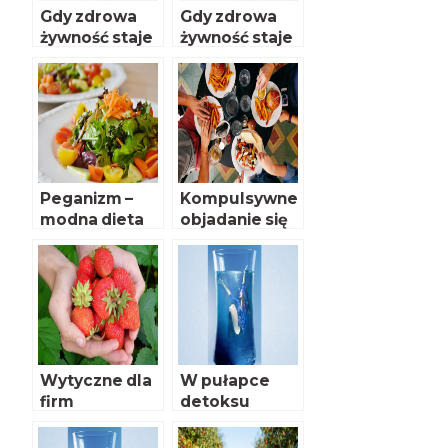
Gdy zdrowa
Gdy zdrowa
żywność staje
żywność staje
się obsesją
się obsesją
Peganizm –
Kompulsywne
modna dieta
objadanie się
na 2019?
Wytyczne dla
W pułapce
firm
detoksu
zatrudniający
ch