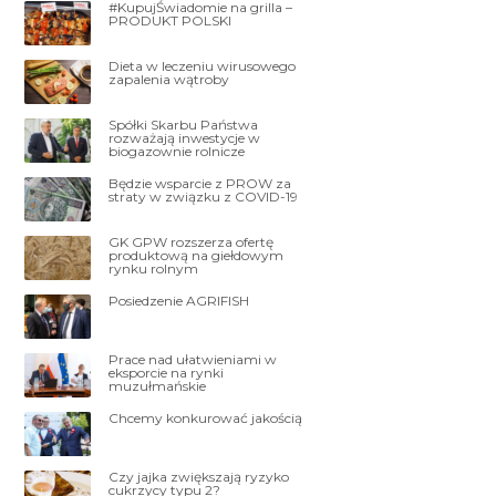
#KupujŚwiadomie na grilla –
PRODUKT POLSKI
Dieta w leczeniu wirusowego
zapalenia wątroby
Spółki Skarbu Państwa
rozważają inwestycje w
biogazownie rolnicze
Będzie wsparcie z PROW za
straty w związku z COVID-19
GK GPW rozszerza ofertę
produktową na giełdowym
rynku rolnym
Posiedzenie AGRIFISH
Prace nad ułatwieniami w
eksporcie na rynki
muzułmańskie
Chcemy konkurować jakością
Czy jajka zwiększają ryzyko
cukrzycy typu 2?