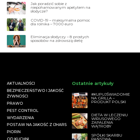
Jak poradzić sobie z
niepohamowanym apetytem na
słodycze?
COVID-19 – maksymalna pomoc
dla rolnika – 7000 euro
Eliminacja słodyczy – 8 prostych
sposobów na zdrowszą dietę
Ostatnie artykuły
AKTUALNOŚCI
BEZPIECZEŃSTWO I JAKOŚĆ
#KUPUJŚWIADOMIE
ŻYWNOŚCI
NA GRILLA –
PRODUKT POLSKI
PRAWO
PEST CONTROL
DIETA W LECZENIU
WYDARZENIA
WIRUSOWEGO
ZAPALENIA
POSTAW NA JAKOŚĆ Z IJHARS
WĄTROBY
PIORIN
SPÓŁKI SKARBU
PAŃSTWA
OD KUCHNI