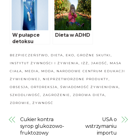
cudzoziemcó
w przy
pracach
sezonowych
W pułapce
Dieta w ADHD
detoksu
BEZPIECZEŃSTWO
,
DIETA
,
EKO
,
GROŹNE SKUTKI
,
INSTYTUT ŻYWNOŚCI I ŻYWIENIA
,
IŻŻ
,
JAKOŚĆ
,
MASA
CIAŁA
,
MEDIA
,
MODA
,
NARODOWE CENTRUM EDUKACJI
ŻYWIENIOWEJ
,
NIEPRZETWORZONE PRODUKTY
,
OBSESJA
,
ORTOREKSJA
,
ŚWIADOMOŚĆ ŻYWIENIOWA
,
SZKODLIWOŚĆ
,
ZAGROŻENIE
,
ZDROWA DIETA
,
ZDROWIE
,
ŻYWNOŚĆ
Cukier kontra
USA o
syrop glukozowo-
wstrzymaniu
fruktozowy
importu