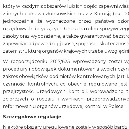
który w każdym z obszarów lub ich części zapewni wła
z innych państw członkowskich oraz z Komisją (pkt.
jednocześnie, że wyznaczone przez państwa czło
urzędowych dotyczących łańcucha rolno-spożywczego p
zasoby oraz wyposażenie, a także gwarantować bezstro
zapewniać odpowiednią jakość, spójność i skuteczność 
zatem strukturę organów krajowych trzeba uwzględnić
W rozporządzeniu 2017/625 wprowadzony został 
procedury i obowiązek dokumentowania swoich czynności
zakres obowiązków podmiotów kontrolowanych (art. 
czynności kontrolnych, co obecnie regulowane jest
przejrzystość urzędowych kontroli, wprowadzono te
zbiorczych o rodzaju i wynikach przeprowadzonych 
reformowaniu organów urzędowej kontroli w Polsce.
Szczegółowe regulacje
Niektóre obszary uregulowane zostały w sposób bardzie