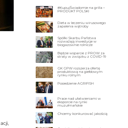
#KupujŚwiadomie na grilla –
PRODUKT POLSKI
Dieta w leczeniu wirusowego
zapalenia wątroby
Spółki Skarbu Państwa
rozważają inwestycje w
biogazownie rolnicze
Będzie wsparcie z PROW za
straty w związku z COVID-19
GK GPW rozszerza ofertę
produktową na giełdowym
rynku rolnym
Posiedzenie AGRIFISH
Prace nad ułatwieniami w
eksporcie na rynki
muzułmańskie
Chcemy konkurować jakością
cji,