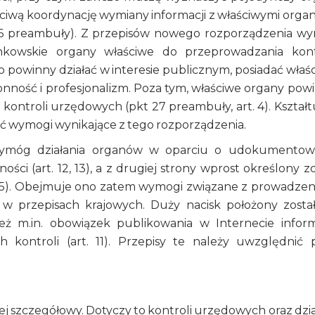
ściwą koordynację wymiany informacji z właściwymi orga
 26 preambuły). Z przepisów nowego rozporządzenia wy
nkowskie organy właściwe do przeprowadzania kont
owinny działać w interesie publicznym, posiadać właś
nność i profesjonalizm. Poza tym, właściwe organy pow
kontroli urzędowych (pkt 27 preambuły, art. 4). Kształt
 wymogi wynikające z tego rozporządzenia.
wymóg działania organów w oparciu o udokumento
 (art. 12, 13), a z drugiej strony wprost określony zo
15). Obejmuje ono zatem wymogi związane z prowadze
 w przepisach krajowych. Duży nacisk położony zosta
ż m.in. obowiązek publikowania w Internecie inform
kontroli (art. 11). Przepisy te należy uwzględnić 
j szczegółowy. Dotyczy to kontroli urzędowych oraz dzia