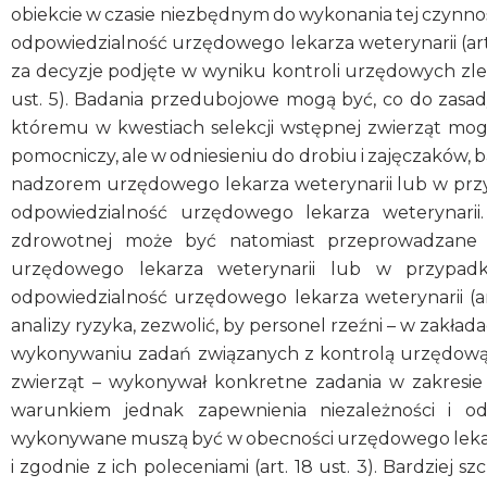
obiekcie w czasie niezbędnym do wykonania tej czynn
odpowiedzialność urzędowego lekarza weterynarii (art
za decyzje podjęte w wyniku kontroli urzędowych z
ust. 5). Badania przedubojowe mogą być, co do zasa
któremu w kwestiach selekcji wstępnej zwierząt mo
pomocniczy, ale w odniesieniu do drobiu i zajęczakó
nadzorem urzędowego lekarza weterynarii lub w przy
odpowiedzialność urzędowego lekarza weterynarii
zdrowotnej może być natomiast przeprowadzane 
urzędowego lekarza weterynarii lub w przypadk
odpowiedzialność urzędowego lekarza weterynarii (ar
analizy ryzyka, zezwolić, by personel rzeźni – w zak
wykonywaniu zadań związanych z kontrolą urzędową
zwierząt – wykonywał konkretne zadania w zakresie 
warunkiem jednak zapewnienia niezależności i o
wykonywane muszą być w obecności urzędowego leka
i zgodnie z ich poleceniami (art. 18 ust. 3). Bardzie