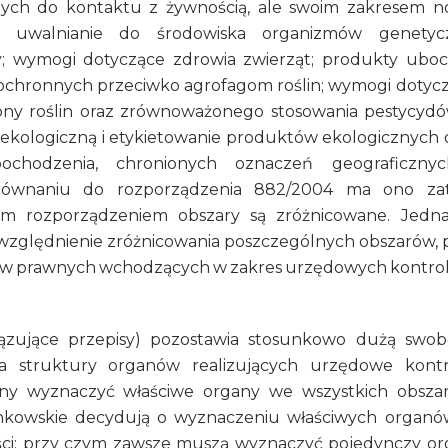
nych do kontaktu z żywnością, ale swoim zakresem 
k: uwalnianie do środowiska organizmów genetyc
y; wymogi dotyczące zdrowia zwierząt; produkty ubo
 ochronnych przeciwko agrofagom roślin; wymogi dotyc
ny roślin oraz zrównoważonego stosowania pestycydó
 ekologiczną i etykietowanie produktów ekologicznych 
chodzenia, chronionych oznaczeń geograficznyc
porównaniu do rozporządzenia 882/2004 ma ono z
tym rozporządzeniem obszary są zróżnicowane. Jedn
uwzględnienie zróżnicowania poszczególnych obszarów, 
w prawnych wchodzących w zakres urzędowych kontroli
ązujące przepisy) pozostawia stosunkowo dużą swo
a struktury organów realizujących urzędowe kontr
nny wyznaczyć właściwe organy we wszystkich obsza
onkowskie decydują o wyznaczeniu właściwych organ
ści; przy czym zawsze muszą wyznaczyć pojedynczy or