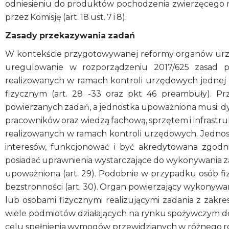
odniesieniu do produktów pochodzenia zwierzęceg
przez Komisję (art. 18 ust. 7 i 8).
Zasady przekazywania zadań
W kontekście przygotowywanej reformy organów urzę
uregulowanie w rozporządzeniu 2017/625 zasad p
realizowanych w ramach kontroli urzędowych jednej 
fizycznym (art. 28 -33 oraz pkt 46 preambuły). Pr
powierzanych zadań, a jednostka upoważniona musi: d
pracowników oraz wiedzą fachową, sprzętem i infrast
realizowanych w ramach kontroli urzędowych. Jednos
interesów, funkcjonować i być akredytowana zgodn
posiadać uprawnienia wystarczające do wykonywania za
upoważniona (art. 29). Podobnie w przypadku osób fiz
bezstronności (art. 30). Organ powierzający wykonyw
lub osobami fizycznymi realizującymi zadania z zakr
wiele podmiotów działających na rynku spożywczym 
celu spełnienia wymogów przewidzianych w różnego ro