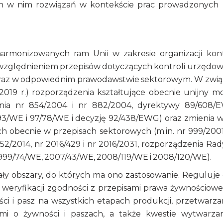
ch w nim rozwiązań w kontekście prac prowadzonych
rmonizowanych ram Unii w zakresie organizacji kont
zględnieniem przepisów dotyczących kontroli urzędo
oraz w odpowiednim prawodawstwie sektorowym. W zwi
2019 r.) rozporządzenia kształtujące obecnie unijny m
nia nr 854/2004 i nr 882/2004, dyrektywy 89/608/
3/WE i 97/78/WE i decyzję 92/438/EWG) oraz zmienia w
 obecnie w przepisach sektorowych (m.in. nr 999/2001
652/2014, nr 2016/429 i nr 2016/2031, rozporządzenia Rad
1999/74/WE, 2007/43/WE, 2008/119/WE i 2008/120/WE).
ały obszary, do których ma ono zastosowanie. Reguluje
weryfikacji zgodności z przepisami prawa żywnościowe
 i pasz na wszystkich etapach produkcji, przetwarzan
ami o żywności i paszach, a także kwestie wytwarzan