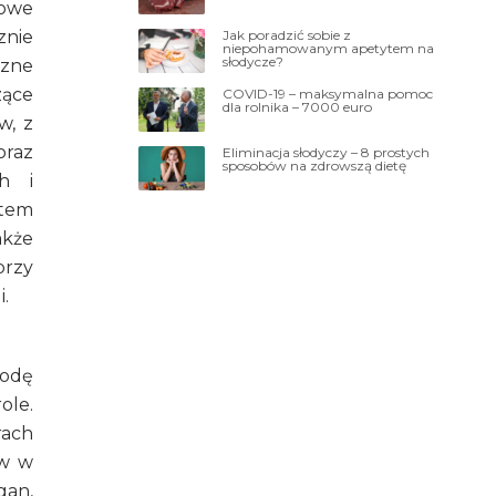
nowe
Jak poradzić sobie z
znie
niepohamowanym apetytem na
słodycze?
czne
zące
COVID-19 – maksymalna pomoc
dla rolnika – 7000 euro
w, z
oraz
Eliminacja słodyczy – 8 prostych
sposobów na zdrowszą dietę
h i
atem
akże
przy
.
bodę
ole.
rach
ów w
gan,