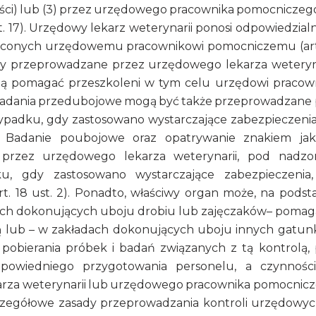
ości) lub (3) przez urzędowego pracownika pomocniczeg
. 17). Urzędowy lekarz weterynarii ponosi odpowiedzial
leconych urzędowemu pracownikowi pomocniczemu (art
dy przeprowadzane przez urzędowego lekarza weteryna
gą pomagać przeszkoleni w tym celu urzędowi pracow
w, badania przedubojowe mogą być także przeprowadzane
padku, gdy zastosowano wystarczające zabezpieczenia
. Badanie poubojowe oraz opatrywanie znakiem jak
przez urzędowego lekarza weterynarii, pod nadz
u, gdy zastosowano wystarczające zabezpieczenia
t. 18 ust. 2). Ponadto, właściwy organ może, na podst
ładach dokonujących uboju drobiu lub zajęczaków– pomag
 lub – w zakładach dokonujących uboju innych gatu
pobierania próbek i badań związanych z tą kontrolą,
dpowiedniego przygotowania personelu, a czynnośc
rza weterynarii lub urzędowego pracownika pomocnic
j szczegółowe zasady przeprowadzania kontroli urzędowy