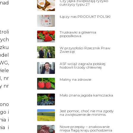
Czy jajka zwiększają ryzyko
 nad
cukrzycy typu 2?
Łączy nas PRODUKT POLSKI
roli
Truskawki a glikemia
poposiłkowa
wych
ązku
W przyszłości Rzecznik Praw
Zwierząt
odel
EWG,
ASF wciąż zagraża polskiej
hodowli trzody chlewnej
iele
, nr
Maliny na zdrowie
y nr
Mało znana jagoda kamczacka
 ono
Jest pomoc, choć nie ma zgody
go i
na zwiększenie de minimis
ia i
Nowe przepisy – znakowanie
ia i
mięsa flagą kraju pochodzenia