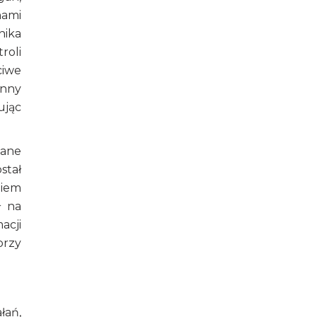
nami
nika
roli
ciwe
inny
ując
wane
stał
niem
ł na
acji
przy
łań,