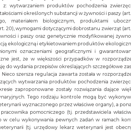
ku z: wytwarzaniem produktów pochodzenia zwierzę
ałościami określonych substancji w żywności i paszy (art. 
ego, materiałem biologicznym, produktami ubocz
. 20), wymogami dotyczącymi dobrostanu zwierząt (art. 
ywności i paszy oraz genetycznie modyfikowanej żywnoś
odukcją ekologiczną i etykietowaniem produktów ekologicz
onionymi oznaczeniami geograficznymi i gwarantowa
tyczne jest, że w większości przypadków w rozporządz
sję do wydania przepisów określających szczegółowe za
Nieco szersza regulacja zawarta została w rozporządz
yczących wytwarzania produktów pochodzenia zwierzę
resie zaproponowane zostały rozwiązania dające wię
rynaryjnych. Tego rodzaju kontrole mogą być wykony
 weterynarii wyznaczonego przez właściwe organy), a pon
racownika pomocniczego (tj. przedstawiciela właści
o w celu wykonywania pewnych zadań w ramach kont
rynarii (tj. urzędowy lekarz weterynarii jest obec