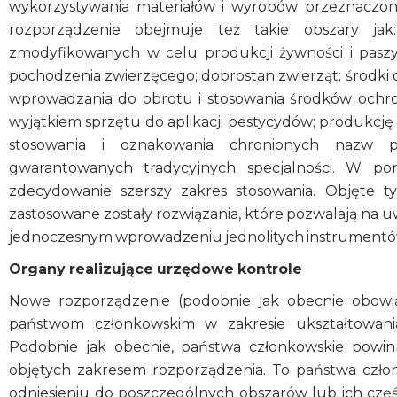
wykorzystywania materiałów i wyrobów przeznaczo
rozporządzenie obejmuje też takie obszary ja
zmodyfikowanych w celu produkcji żywności i pasz
pochodzenia zwierzęcego; dobrostan zwierząt; środki
wprowadzania do obrotu i stosowania środków ochro
wyjątkiem sprzętu do aplikacji pestycydów; produkcję
stosowania i oznakowania chronionych nazw po
gwarantowanych tradycyjnych specjalności. W 
zdecydowanie szerszy zakres stosowania. Objęte 
zastosowane zostały rozwiązania, które pozwalają na 
jednoczesnym wprowadzeniu jednolitych instrumentó
Organy realizujące urzędowe kontrole
Nowe rozporządzenie (podobnie jak obecnie obowi
państwom członkowskim w zakresie ukształtowani
Podobnie jak obecnie, państwa członkowskie powi
objętych zakresem rozporządzenia. To państwa czł
odniesieniu do poszczególnych obszarów lub ich czę