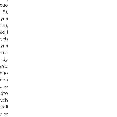
cego
19),
nymi
21),
ci i
nych
nymi
eniu
sady
eniu
cego
kszą
wane
adto
wych
roli
ny w