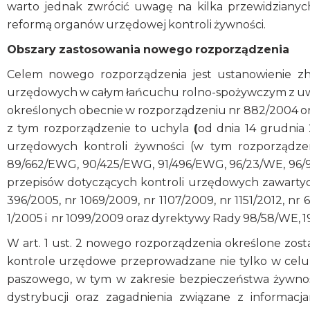
warto jednak zwrócić uwagę na kilka przewidziany
reformą organów urzędowej kontroli żywności.
Obszary zastosowania nowego rozporządzenia
Celem nowego rozporządzenia jest ustanowienie zha
urzędowych w całym łańcuchu rolno-spożywczym z uw
określonych obecnie w rozporządzeniu nr 882/2004 
z tym rozporządzenie to uchyla
(
od dnia 14 grudnia 
urzędowych kontroli żywności (w tym rozporządze
89/662/EWG, 90/425/EWG, 91/496/EWG, 96/23/WE, 96/9
przepisów dotyczących kontroli urzędowych zawartych
396/2005, nr 1069/2009, nr 1107/2009, nr 1151/2012, nr 
1/2005 i nr 1099/2009 oraz dyrektywy Rady 98/58/WE, 
W art. 1 ust. 2 nowego rozporządzenia określone zost
kontrole urzędowe przeprowadzane nie tylko w celu 
paszowego, w tym w zakresie bezpieczeństwa żywności
dystrybucji oraz zagadnienia związane z informacj