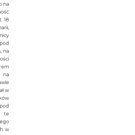
o na
ność
. 18
rii,
nicy
 pod
, na
ości
orem
, na
awie
ał w
nków
 pod
i te
zego
ch w