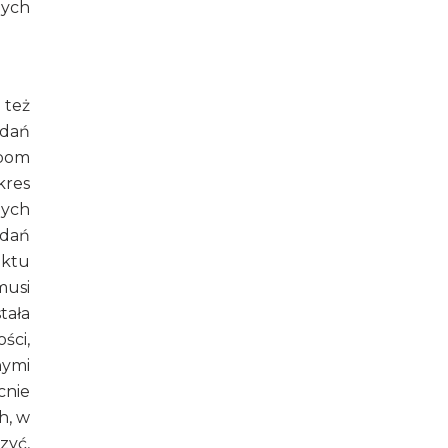
nych
 też
adań
obom
kres
nych
adań
iktu
musi
tała
ści,
nymi
cnie
h, w
zyć,