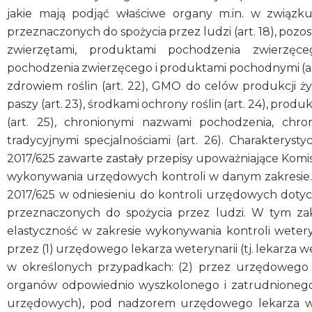
jakie mają podjąć właściwe organy m.in. w związ
przeznaczonych do spożycia przez ludzi (art. 18), pozost
zwierzętami, produktami pochodzenia zwierzęc
pochodzenia zwierzęcego i produktami pochodnymi (art
zdrowiem roślin (art. 22), GMO do celów produkcji ż
paszy (art. 23), środkami ochrony roślin (art. 24), pr
(art. 25), chronionymi nazwami pochodzenia, chr
tradycyjnymi specjalnościami (art. 26). Charakterys
2017/625 zawarte zastały przepisy upoważniające Komi
wykonywania urzędowych kontroli w danym zakresie. 
2017/625 w odniesieniu do kontroli urzędowych dot
przeznaczonych do spożycia przez ludzi. W tym zak
elastyczność w zakresie wykonywania kontroli wete
przez (1) urzędowego lekarza weterynarii (tj. lekarza
w określonych przypadkach: (2) przez urzędowego p
organów odpowiednio wyszkolonego i zatrudnioneg
urzędowych), pod nadzorem urzędowego lekarza wete