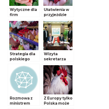
Wytyczne dla
Ułatwienia w
firm
przyjeździe
zatrudniający
pracowników
ch
sezonowych
cudzoziemcó
do Polski
w przy
pracach
sezonowych
Strategia dla
Wizyta
polskiego
sekretarza
rolnictwa
stanu w
Chinach
Rozmowa z
Z Europy tylko
ministrem
Polska może
Krzysztofem
eksportować