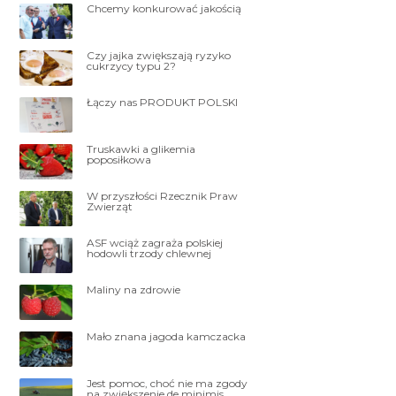
Chcemy konkurować jakością
Czy jajka zwiększają ryzyko
cukrzycy typu 2?
Łączy nas PRODUKT POLSKI
Truskawki a glikemia
poposiłkowa
W przyszłości Rzecznik Praw
Zwierząt
ASF wciąż zagraża polskiej
hodowli trzody chlewnej
Maliny na zdrowie
Mało znana jagoda kamczacka
Jest pomoc, choć nie ma zgody
na zwiększenie de minimis