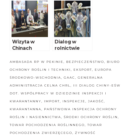
Jurgielem cz.
drób do Chin
II
Wizyta w
Dialog w
Chinach
rolnictwie
AMBASADA RP W PEKINIE
,
BEZPIECZEŃSTWO
,
BIURO
OCHRONY ROŚLIN I TECHNIKI
,
EKSPORT
,
EUROPA
ŚRODKOWO-WSCHODNIA
,
GAAC
,
GENERALNA
ADMINISTRACJA CELNA CHRL
,
III DIALOG CHINY-EŚW
DOT. WSPÓŁPRACY W DZIEDZINIE INSPEKCJI I
KWARANTANNY
,
IMPORT
,
INSPEKCJE
,
JAKOŚĆ
,
KWARANTANNA
,
PAŃSTWOWA INSPEKCJA OCHRONY
ROŚLIN I NASIENNICTWA
,
ŚRODKI OCHRONY ROŚLIN
,
TOWAR POCHODZENIA ROŚLINNEGO
,
TOWAR
POCHODZENIA ZWIERZĘCEGO
,
ŻYWNOŚĆ