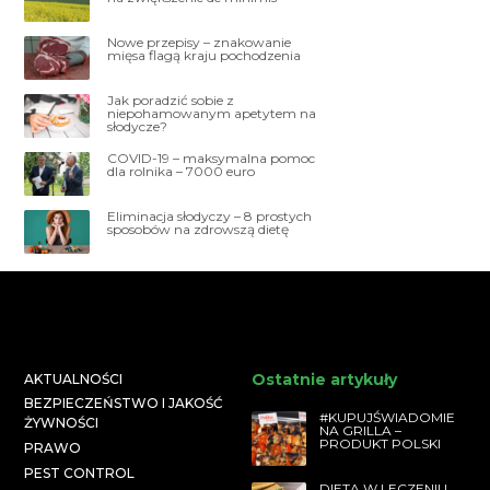
Nowe przepisy – znakowanie
mięsa flagą kraju pochodzenia
Jak poradzić sobie z
niepohamowanym apetytem na
słodycze?
COVID-19 – maksymalna pomoc
dla rolnika – 7000 euro
Eliminacja słodyczy – 8 prostych
sposobów na zdrowszą dietę
Ostatnie artykuły
AKTUALNOŚCI
BEZPIECZEŃSTWO I JAKOŚĆ
#KUPUJŚWIADOMIE
ŻYWNOŚCI
NA GRILLA –
PRODUKT POLSKI
PRAWO
PEST CONTROL
DIETA W LECZENIU