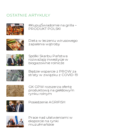
OSTATNIE ARTYKUŁY
#KupujŚwiadomie na grilla –
PRODUKT POLSKI
Dieta w leczeniu wirusowego
zapalenia wątroby
Spółki Skarbu Państwa
rozważają inwestycje w
biogazownie rolnicze
Będzie wsparcie z PROW za
straty w związku z COVID-19
GK GPW rozszerza ofertę
produktową na giełdowym
rynku rolnym
Posiedzenie AGRIFISH
Prace nad ułatwieniami w
eksporcie na rynki
muzułmańskie