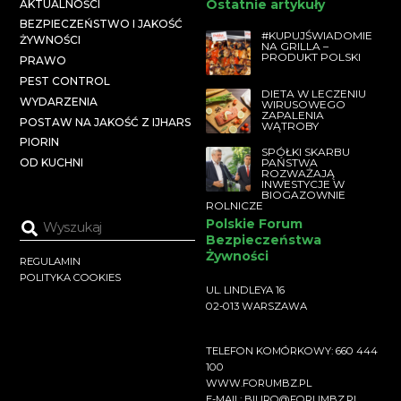
Ostatnie artykuły
AKTUALNOŚCI
BEZPIECZEŃSTWO I JAKOŚĆ
#KUPUJŚWIADOMIE
ŻYWNOŚCI
NA GRILLA –
PRODUKT POLSKI
PRAWO
PEST CONTROL
DIETA W LECZENIU
WYDARZENIA
WIRUSOWEGO
ZAPALENIA
POSTAW NA JAKOŚĆ Z IJHARS
WĄTROBY
PIORIN
SPÓŁKI SKARBU
PAŃSTWA
OD KUCHNI
ROZWAŻAJĄ
INWESTYCJE W
BIOGAZOWNIE
ROLNICZE
Polskie Forum
Bezpieczeństwa
Żywności
REGULAMIN
POLITYKA COOKIES
UL. LINDLEYA 16
02-013 WARSZAWA
TELEFON KOMÓRKOWY: 660 444
100
WWW.FORUMBZ.PL
E-MAIL: BIURO@FORUMBZ.PL