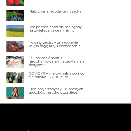
Mało znana jagoda kamczacka
Jest pomoc, choć nie ma zgody
na zwiększenie de minimis
Nowe przepisy – znakowanie
mięsa flagą kraju pochodzenia
Jak poradzić sobie z
niepohamowanym apetytem na
słodycze?
COVID-19 – maksymalna pomoc
dla rolnika – 7000 euro
Eliminacja słodyczy – 8 prostych
sposobów na zdrowszą dietę