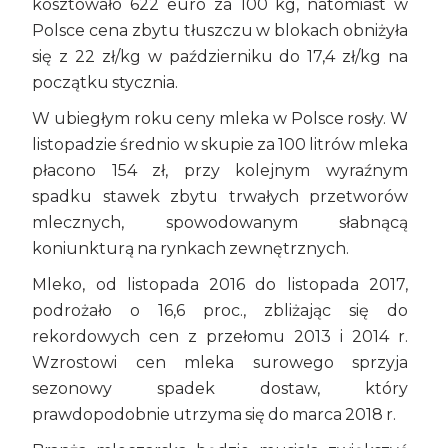
kosztowało 622 euro za 100 kg, natomiast w
Polsce cena zbytu tłuszczu w blokach obniżyła
się z 22 zł/kg w październiku do 17,4 zł/kg na
początku stycznia.
W ubiegłym roku ceny mleka w Polsce rosły. W
listopadzie średnio w skupie za 100 litrów mleka
płacono 154 zł, przy kolejnym wyraźnym
spadku stawek zbytu trwałych przetworów
mlecznych, spowodowanym słabnącą
koniunkturą na rynkach zewnętrznych.
Mleko, od listopada 2016 do listopada 2017,
podrożało o 16,6 proc., zbliżając się do
rekordowych cen z przełomu 2013 i 2014 r.
Wzrostowi cen mleka surowego sprzyja
sezonowy spadek dostaw, który
prawdopodobnie utrzyma się do marca 2018 r.