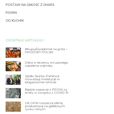
POSTAW NA JAKOŚĆ Z IJHARS
PIORIN
OD KUCHNI
OSTATNIE ARTYKUŁY
#KupujŚwiadomie na grilla –
PRODUKT POLSKI
Dieta w leczeniu wirusowego
zapalenia wątroby
Spółki Skarbu Państwa
rozważają inwestycje w
biogazownie rolnicze
Będzie wsparcie z PROW za
straty w związku z COVID-19
GK GPW rozszerza ofertę
produktową na giełdowym
rynku rolnym