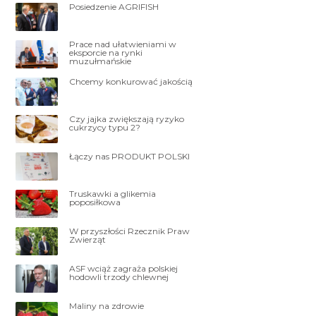
Posiedzenie AGRIFISH
Prace nad ułatwieniami w
eksporcie na rynki
muzułmańskie
Chcemy konkurować jakością
Czy jajka zwiększają ryzyko
cukrzycy typu 2?
Łączy nas PRODUKT POLSKI
Truskawki a glikemia
poposiłkowa
W przyszłości Rzecznik Praw
Zwierząt
ASF wciąż zagraża polskiej
hodowli trzody chlewnej
Maliny na zdrowie