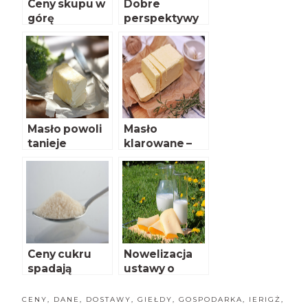
Ceny skupu w
Dobre
górę
perspektywy
globalnego
popytu na
mięso
Masło powoli
Masło
tanieje
klarowane –
co warto
wiedzieć?
Ceny cukru
Nowelizacja
spadają
ustawy o
rynku mleka
CENY
,
DANE
,
DOSTAWY
,
GIEŁDY
,
GOSPODARKA
,
IERIGŻ
,